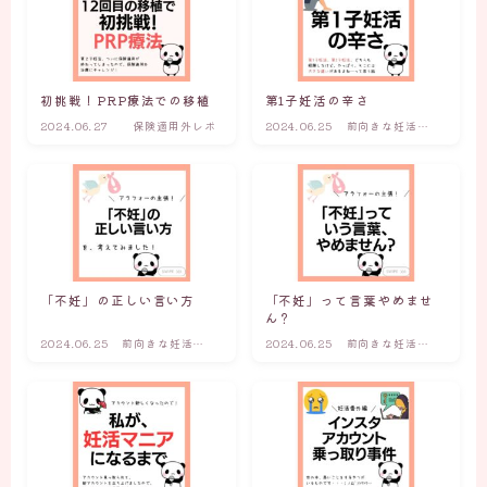
初挑戦！PRP療法での移植
第1子妊活の辛さ
2024.06.27
保険適用外レポ
2024.06.25
前向きな妊活マ
インド
「不妊」の正しい言い方
「不妊」って言葉やめませ
ん？
2024.06.25
前向きな妊活マ
2024.06.25
前向きな妊活マ
インド
インド