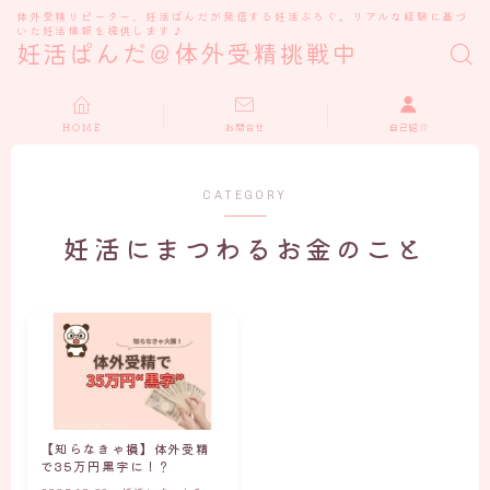
体外受精リピーター、妊活ぱんだが発信する妊活ぶろぐ。リアルな経験に基づ
いた妊活情報を提供します♪
妊活ぱんだ＠体外受精挑戦中
ＨＯＭＥ
お問合せ
自己紹介
CATEGORY
妊活にまつわるお金のこと
【知らなきゃ損】体外受精
で35万円黒字に！？