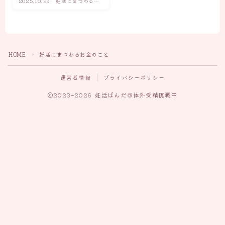
2025.10.29
妊活にまつわるお
金のこと
HOME
妊活にまつわるお金のこと
＞
運営者情報
プライバシーポリシー
2023–2026 妊活ぱんだ＠体外受精挑戦中