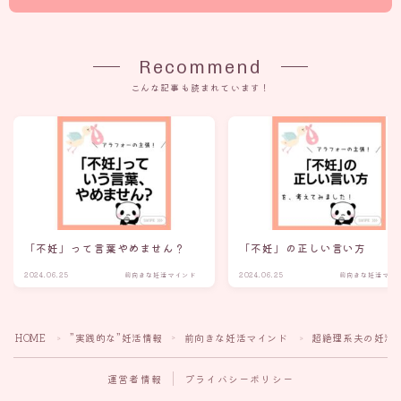
Recommend
こんな記事も読まれています！
「不妊」って言葉やめません？
「不妊」の正しい言い方
2024.06.25
前向きな妊活マインド
2024.06.25
前向きな妊活マイ
HOME
”実践的な”妊活情報
前向きな妊活マインド
超絶理系夫の妊活
＞
＞
＞
運営者情報
プライバシーポリシー