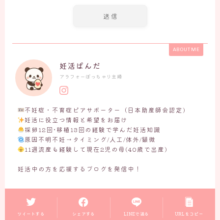
ABOUT ME
妊活ぱんだ
アラフォーぽっちゃり主婦
不妊症・不育症ピアサポーター（日本助産師会認定)
妊活に役立つ情報と希望をお届け
採卵12回･移植13回の経験で学んだ妊活知識
原因不明不妊→タイミング/人工/体外/顕微
11週流産も経験して現在2児の母(40歳で出産)
妊活中の方を応援するブログを発信中！
ツイートする
シェアする
LINEで送る
URLをコピー