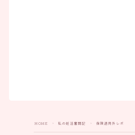
HOME
私の妊活奮闘記
保険適用外レポ
＞
＞