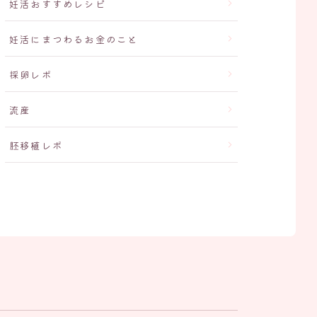
妊活おすすめレシピ
妊活にまつわるお金のこと
採卵レポ
流産
胚移植レポ