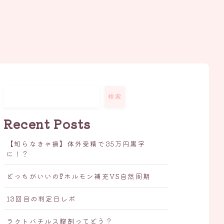
検索
Recent Posts
【知らなきゃ損】体外受精で35万円黒字
に！？
どっちがいいの⁉ホルモン補充VS自然周期
13回目の判定日レポ
ラクトバチルス膣剤ってどう？