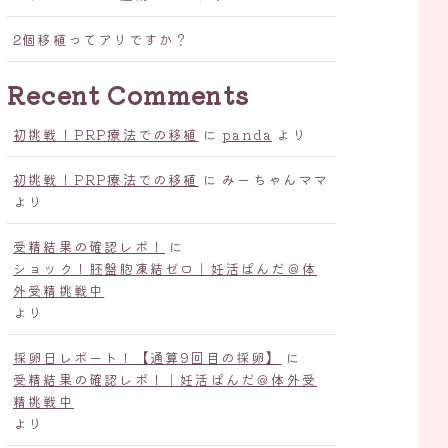
2個移植ってアリですか？
Recent Comments
初挑戦！PRP療法での移植
に
panda
より
初挑戦！PRP療法での移植
に
みーちゃんママ
より
受精結果の確認レポ！
に
ショック！胚盤胞凍結ゼロ｜妊活ぱんだ＠体
外受精挑戦中
より
採卵日レポート！【通算9回目の採卵】
に
受精結果の確認レポ！｜妊活ぱんだ＠体外受
精挑戦中
より