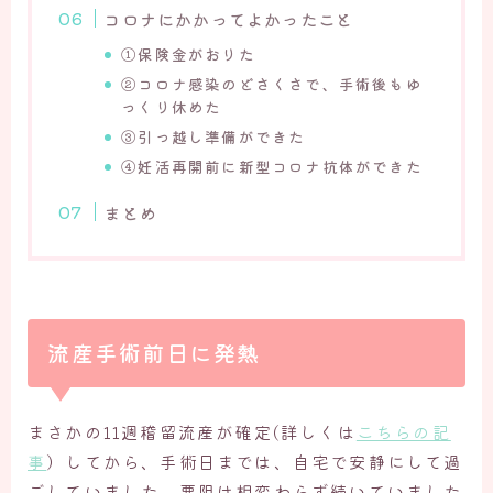
コロナにかかってよかったこと
①保険金がおりた
②コロナ感染のどさくさで、手術後もゆ
っくり休めた
③引っ越し準備ができた
④妊活再開前に新型コロナ抗体ができた
まとめ
流産手術前日に発熱
まさかの11週稽留流産が確定(詳しくは
こちらの記
事
）してから、手術日までは、自宅で安静にして過
ごしていました。悪阻は相変わらず続いていました