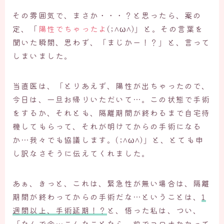
その雰囲気で、まさか・・・？と思ったら、案の
定、「
陽性でちゃったよ
(;^ω^)」と。その言葉を
聞いた瞬間、思わず、「まじかー！？」と、言って
しまいました。
当直医は、「とりあえず、陽性が出ちゃったので、
今日は、一旦お帰りいただいて…。この状態で手術
をするか、それとも、隔離期間が終わるまで自宅待
機してもらって、それが明けてからの手術になる
か…我々でも協議します。(;^ω^)」と、とても申
し訳なさそうに伝えてくれました。
あぁ、きっと、これは、緊急性が無い場合は、隔離
期間が終わってからの手術だな…ということは、
1
週間以上、手術延期！？
と、悟った私は、つい、
「
なんで今…こんなことなら、前でコロナかかって