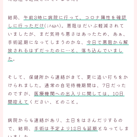
結局、
午前3時に病院に行って、コロナ陽性を確認
しに行っただけ
(;^ω^)。悪阻はだいぶ軽減されて
いましたが、まだ気持ち悪さはあったため、あぁ、
手術延期になってしまうのかな、
今日で悪阻から解
放されるはずだったのに…と、落ち込んでいまし
た
。
そして、保健所から連絡がきて、更に追い打ちをか
けられました。通常の自宅待機期間は、7日だった
のですが、
医療機関への出入りに関しては、10日
間控えて
ください、とのこと。
病院からも連絡があり、土日をはさんだりするの
で、結局、
手術は予定より12日も延期
となってしま
いました。