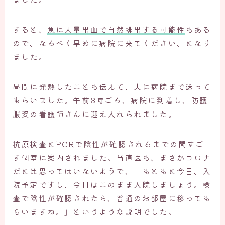
すると、
急に大量出血で自然排出する可能性
もある
ので、なるべく早めに病院に来てください、となり
ました。
昼間に発熱したことも伝えて、夫に病院まで送って
もらいました。午前3時ごろ、病院に到着し、防護
服姿の看護師さんに迎え入れられました。
抗原検査とPCRで陰性が確認されるまでの間すご
す個室に案内されました。当直医も、まさかコロナ
だとは思ってはいないようで、「もともと今日、入
院予定ですし、今日はこのまま入院しましょう。検
査で陰性が確認されたら、普通のお部屋に移っても
らいますね。」というような説明でした。