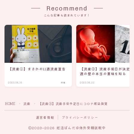
Recommend
こんな記事も読まれています！
【流産①】まさかの11週流産宣告
【流産②】流産手術日が決定、
週の壁の本当の意味を知る
2023.08.18
流産
2023.08.22
HOME
流産
【流産③】流産手術予定日にコロナ感染発覚
＞
＞
運営者情報
プライバシーポリシー
2023–2026 妊活ぱんだ＠体外受精挑戦中