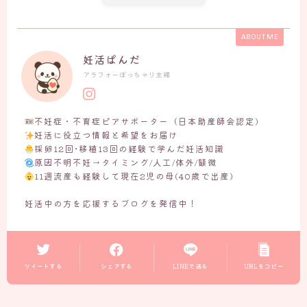
ABOUT ME
妊活ぱんだ
アラフォーぽっちゃり主婦
不妊症・不育症ピアサポーター（日本助産師会認定)
妊活に役立つ情報と希望をお届け
採卵12回･移植13回の経験で学んだ妊活知識
原因不明不妊→タイミング/人工/体外/顕微
11週流産も経験して現在2児の母(40歳で出産)
妊活中の方を応援するブログを発信中！
ツイートする
シェアする
LINEで送る
URLをコピー