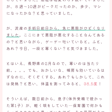
が、８週～10週がピークだったのか、多少、マシ
になったかな？と思っていました。
が、流産の
手術日前日から、急に悪阻がひどくなり
ました
。ここにきて悪阻が悪化することなんてある
の？と思いながら、ゲーゲー吐いていると。ふと、
あれ？今日、一段と寒くない？と気づきました。
とはいえ、長野県の2月なので、寒いのは当たり
前。。。。でも、おかしいな、暖房も効いているは
ずなのに、ぞくぞくする。あれ？もしかして、これ
は発熱？と思い、体温を測ってみると、
38.5度
！
そういえば、数日前から、息子(体外受精で授かっ
た第1子）が、軽く咳をしていた…保育園で何かも
らってきたかなと思っていたけど、その風邪がうつ