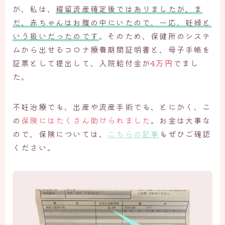
が、私は、
稽留流産確定後ではありましたが、ま
だ、赤ちゃんはお腹の中にいたので、一応、妊婦と
いう扱いだったのです
。そのため、保健所のシステ
ムから出せるコロナ療養期間証明書と、母子手帳を
証票として提出して、入院給付金が
4万円
でまし
た。
不妊治療でも、出産や流産手術でも、とにかく、こ
の
保険にはたくさん助けられました
。お金は大事な
ので、保険については、
こちらの記事
もぜひご確認
ください。