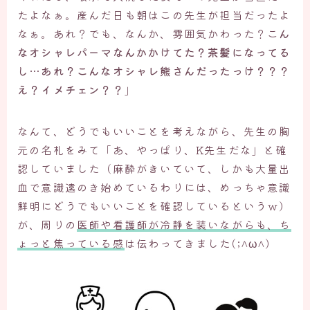
たよなぁ。産んだ日も朝はこの先生が担当だったよ
なぁ。あれ？でも、なんか、雰囲気かわった？こ
ん
なオシャレパーマなんかかけてた？茶髪になってる
し…あれ？こんなオシャレ熊さんだったっけ？？？
え？イメチェン？？
」
なんて、どうでもいいことを考えながら、先生の胸
元の名札をみて「あ、やっぱり、K先生だな」と確
認していました（麻酔がきいていて、しかも大量出
血で意識遠のき始めているわりには、めっちゃ意識
鮮明にどうでもいいことを確認しているというｗ）
が、周りの
医師や看護師が冷静を装いながらも、ち
ょっと焦っている感
は伝わってきました(;^ω^)