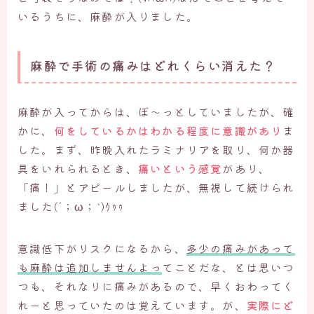
いるうちに、麻酔が入りました。
麻酔で手術の痛みはどれくらい消えた？
麻酔が入ってからは、ぼ～っとしていましたが、確
かに、
何をしているかはわかる程度に意識があり
ま
した。まず、昨晩入れたラミナリアを取り、何か器
具をいれられるとき、
痛いという感覚
があり、
「痛！」とアピールしましたが、無視して続けられ
ました(´；ω；`)ｳｩｩ
意識低下がリスクになるから、
多少の痛みがあって
も麻酔は追加しませんよっ
てことだな、とは思いつ
つも、それなりに痛みがあるので、早くおわってく
れーと思っていたのは覚えています。が、
実際にど