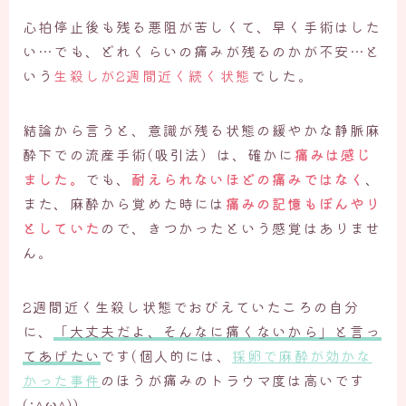
心拍停止後も残る悪阻が苦しくて、早く手術はした
い…でも、どれくらいの痛みが残るのかが不安…と
いう
生殺しが2週間近く続く状態
でした。
結論から言うと、意識が残る状態の緩やかな静脈麻
酔下での流産手術(吸引法）は、確かに
痛みは感じ
ました。
でも、
耐えられないほどの痛みではなく
、
また、麻酔から覚めた時には
痛みの記憶もぼんやり
としていた
ので、きつかったという感覚はありませ
ん。
2週間近く生殺し状態でおびえていたころの自分
に、
「大丈夫だよ、そんなに痛くないから」と言っ
てあげたい
です(個人的には、
採卵で麻酔が効かな
かった事件
のほうが痛みのトラウマ度は高いです
(;^ω^)）。