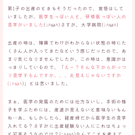
第1子の出産のときもそうだったので、覚悟はして
いましたが、
医学生っぽい人と、研修医っぽい人の
見学がいました
(;^ω^)さすが、大学病院(;^ω^)
出産の時は、陣痛でわけがわからない状態の時にた
くさん人が入ってきたなという感じだったので、あ
まり気になりませんでしたが、この時は、意識がは
っきりしているので、「
えー？そんな下からがっつ
り見学するんですか、、、丸見えじゃないですか
(;^ω^
)」とは思いました。
まぁ、医学の発展のためには仕方ないし、手術の様
子を学ぶためには、産道が見えないと意味ないもん
ね…あ、もしかしたら、経産婦だから医学生の見学
入れてる？さすがに出産経験ない人にこれはちょっ
と可哀そうなのでは？(;^ω^)なんてことを考えて