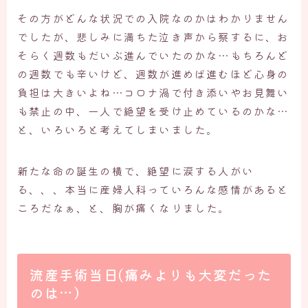
その方がどんな状況での入院なのかはわかりません
でしたが、悲しみに満ちた泣き声から察するに、お
そらく週数もだいぶ進んでいたのかな…もちろんど
の週数でも辛いけど、週数が進めば進むほど心身の
負担は大きいよね…コロナ渦で付き添いやお見舞い
も禁止の中、一人で絶望を受け止めているのかな…
と、いろいろと考えてしまいました。
新たな命の誕生の横で、絶望に涙する人がい
る、、、本当に産婦人科っていろんな感情があると
ころだなぁ、と、胸が痛くなりました。
流産手術当日(痛みよりも大変だった
のは…）