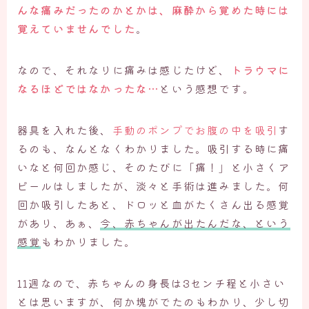
んな痛みだったのかとかは、麻酔から覚めた時には
覚えていませんでした
。
なので、それなりに痛みは感じたけど、
トラウマに
なるほどではなかったな…
という感想です。
器具を入れた後、
手動のポンプでお腹の中を吸引
す
るのも、なんとなくわかりました。吸引する時に痛
いなと何回か感じ、そのたびに「痛！」と小さくア
ピールはしましたが、淡々と手術は進みました。何
回か吸引したあと、ドロッと血がたくさん出る感覚
があり、あぁ、
今、赤ちゃんが出たんだな、という
感覚
もわかりました。
11週なので、赤ちゃんの身長は3センチ程と小さい
とは思いますが、何か塊がでたのもわかり、少し切