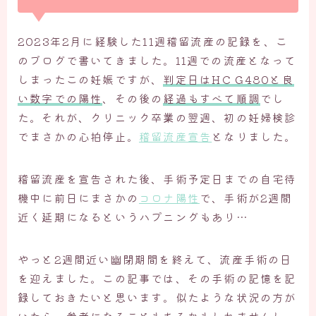
2023年2月に経験した11週稽留流産の記録を、こ
のブログで書いてきました。11週での流産となって
しまったこの妊娠ですが、
判定日はHＣＧ480と良
い数字での陽性
、その後の
経過もすべて順調
でし
た。それが、クリニック卒業の翌週、初の妊婦検診
でまさかの心拍停止。
稽留流産宣告
となりました。
稽留流産を宣告された後、手術予定日までの自宅待
機中に前日にまさかの
コロナ陽性
で、手術が2週間
近く延期になるというハプニングもあり…
やっと2週間近い幽閉期間を終えて、流産手術の日
を迎えました。この記事では、その手術の記憶を記
録しておきたいと思います。似たような状況の方が
いたら、参考になることもあるかもしれませんし、