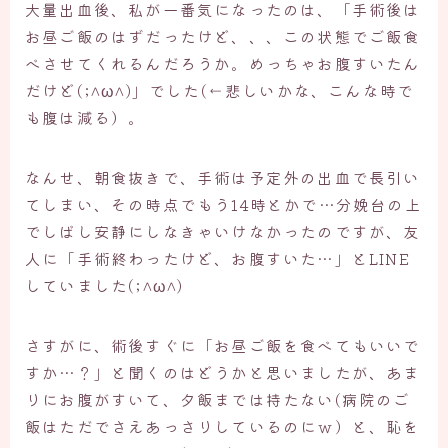
大量出血後、私が一番気になったのは、「手術後は
お昼ご飯のはずだったけど、、、この状態でご飯食
べさせてくれるんだろうか。めっちゃお腹すいたん
だけど(;^ω^)」でした(←悲しいかな、こんな時で
も腹は減る）。
なんせ、朝食抜きで、手術は予定外の出血で長引い
てしまい、その時点でもう14時とかで…分娩台の上
でしばし安静にしなきゃいけなかったのですが、友
人に「手術終わったけど、お腹すいた…」とLINE
していました(;^ω^)
さすがに、術後すぐに「お昼ご飯を食べてもいいで
すか…？」と聞くのはどうかと思いましたが、あま
りにお腹がすいて、夕飯までは持たない(病院のご
飯はただでさえあっさりしているのにｗ）と、恥を