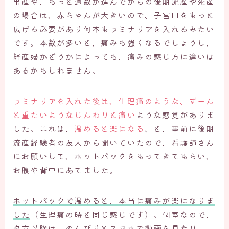
出産や、もっと週数が進んでからの後期流産や死産
の場合は、赤ちゃんが大きいので、子宮口をもっと
広げる必要があり何本もラミナリアを入れるみたい
です。本数が多いと、痛みも強くなるでしょうし、
経産婦かどうかによっても、痛みの感じ方に違いは
あるかもしれません。
ラミナリアを入れた後は、生理痛のような、ずーん
と重たいようなじんわりと痛い
ような感覚がありま
した。これは、
温めると楽になる
、と、事前に後期
流産経験者の友人から聞いていたので、看護師さん
にお願いして、ホットパックをもってきてもらい、
お腹や背中にあてました。
ホットパックで温めると、本当に痛みが楽になりま
した
（生理痛の時と同じ感じです）。個室なので、
夕方以降は、のんびりとスマホで動画を見たり、