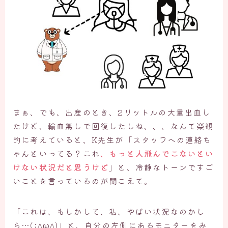
まぁ、でも、出産のとき、2リットルの大量出血し
たけど、輸血無しで回復したしね、、、なんて楽観
的に考えていると、K先生が「スタッフへの連絡ち
ゃんといってる？これ
、もっと人飛んでこないとい
けない状況だと思うけど
」と、冷静なトーンですご
いことを言っているのが聞こえて。
「これは、もしかして、私、やばい状況なのかし
ら…(;^ω^)」と、自分の左側にあるモニターをみ