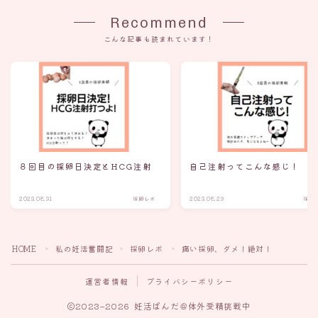
Recommend
こんな記事も読まれています！
８回目の採卵日決定とHCG注射
自己注射ってこんな感じ！
2023.08.31
採卵レポ
2023.08.29
採卵
HOME
私の妊活奮闘記
採卵レポ
痛い採卵、ダメ！絶対！
＞
＞
＞
運営者情報
プライバシーポリシー
2023–2026 妊活ぱんだ＠体外受精挑戦中