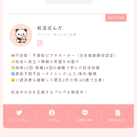
ABOUT ME
妊活ぱんだ
アラフォーぽっちゃり主婦
不妊症・不育症ピアサポーター（日本助産師会認定)
妊活に役立つ情報と希望をお届け
採卵12回･移植13回の経験で学んだ妊活知識
原因不明不妊→タイミング/人工/体外/顕微
11週流産も経験して現在2児の母(40歳で出産)
妊活中の方を応援するブログを発信中！
ツイートする
シェアする
LINEで送る
URLをコピー